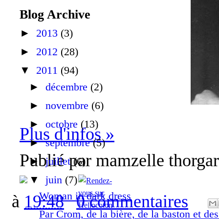
Blog Archive
►
2013
(3)
►
2012
(28)
▼
2011
(94)
►
décembre
(2)
►
novembre
(6)
►
octobre
(13)
Plus d'infos »
►
septembre
(5)
Publié par
mamzelle thorga
►
juillet
(6)
▼
juin
(7)
Woman in dark dress
à
19:48
0 commentaires
Par Crom, de la bière, de la baston et de