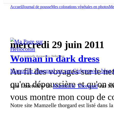
Accueil
Journal de pousse
Mes colorations végétales en photos
Mes
mercredi 29 juin 2011
Woman in dark dress
Retrouvez
mamzelle thorgard
sur
Hellocoton
Au fil des voyages sur le net
Mamzelle Thorgard est sur Girlypower, blog 
qu'on dépoussière et qu'on re
Lire l'interview de
Mamzelle Thorgard
sur Me
vous montre mon coup de co
Notre site Mamzelle thorgard est listé dans l