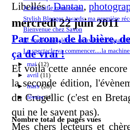
Libellés :
Dantan
,
photogra
Je détoxifie mon corps
Stylish Blogger Awards: ma première ré
mercredi 22 juin 2011
Bienvenue chez Savon
Par Crom, de la bière, de
Et vogue sa galère... en avant moussaillo
Le spectacle va commencer....la machine 
ça de vrai !
►
mai
(12)
Et voila cette année encore
►
avril
(11)
la seconde édition, l'évène
►
mars
(28)
du Crugellic (c'est en Breta
►
février
(4)
qui ne le savent pas).
Nombre total de pages vues
Mes chers lecteurs et chère