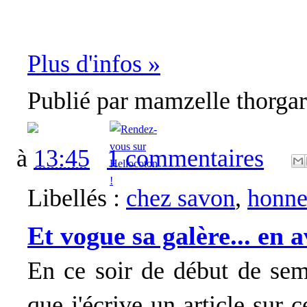
Plus d'infos »
Publié par
mamzelle thorga
à
13:45
1 commentaires
Libellés :
chez savon
,
honne
Et vogue sa galère... en 
En ce soir de début de sema
que j'écrive un article sur