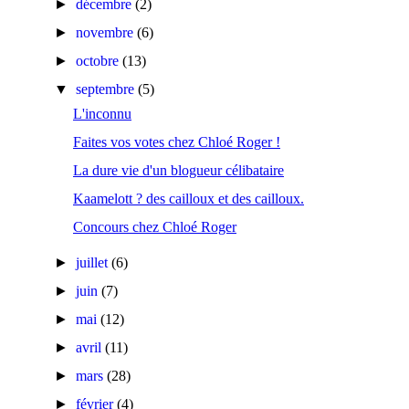
►
décembre
(2)
►
novembre
(6)
►
octobre
(13)
▼
septembre
(5)
L'inconnu
Faites vos votes chez Chloé Roger !
La dure vie d'un blogueur célibataire
Kaamelott ? des cailloux et des cailloux.
Concours chez Chloé Roger
►
juillet
(6)
►
juin
(7)
►
mai
(12)
►
avril
(11)
►
mars
(28)
►
février
(4)