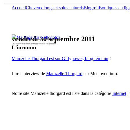
Accueil
Cheveux longs et soins naturels
Blogroll
Boutiques en lig
vendredi 30 septembre 2011
Retrouvez
mamzelle thorgard
sur
Hellocoton
L'inconnu
Mamzelle Thorgard est sur Girlypower, blog féminin
!
Lire l'interview de
Mamzelle Thorgard
sur Meetoyen.info.
Notre site Mamzelle thorgard est listé dans la catégorie
Internet
: