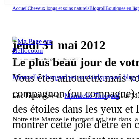
Accueil
Cheveux longs et soins naturels
Blogroll
Boutiques en lig
jeudi 31 mai 2012
Le plus beau jour de votr
Retrouvez
mamzelle thorgard
sur
Hellocoton
Vous êtes amoureux mais votr
Mamzelle Thorgard est sur Girlypower, blog 
compagnon (ou compagne) v
Lire l'interview de
Mamzelle Thorgard
sur Me
des étoiles dans les yeux et 
Notre site Mamzelle thorgard est listé dans l
montrer cette joie d'être en