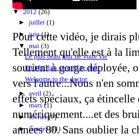
▼
2012
(26)
►
juillet
(1)
►
Pour cette vidéo, je dirais p
juin
(1)
▼
mai
(3)
Tellement qu'elle est à la l
Le plus beau jour de votre vie
sourient à gorge déployée, o
En Mai fais ce qu'il te plait
Welcome to the doctor
vers l'autre...Nous n'en somm
►
avril
(2)
effets spéciaux, ça étincelle 
►
mars
(1)
numériquement....et des bru
►
février
(7)
années 80. Sans oublier la c
►
janvier
(11)