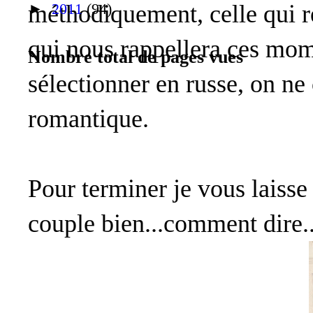
méthodiquement, celle qui re
►
2011
(94)
qui nous rappellera ces mom
Nombre total de pages vues
sélectionner en russe, on ne
romantique.
Pour terminer je vous laiss
couple bien...comment dire.