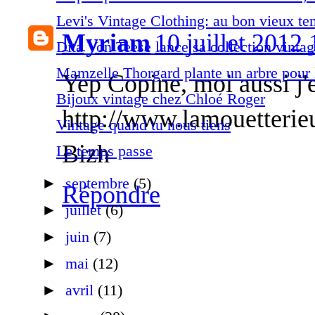
Levi's Vintage Clothing: au bon vieux tem
Myriam
10 juillet 2012
Dita Von Teese lance sa collection vintag
Mamzelle Thorgard plante un arbre pour 
Yep Copine, moi aussi j'e
Bijoux vintage chez Chloé Roger
http://www.lamouetteri
Vintage quand tu nous tiens
Bizh
Le temps passe
►
septembre
(5)
Répondre
►
juillet
(6)
►
juin
(7)
►
mai
(12)
►
avril
(11)