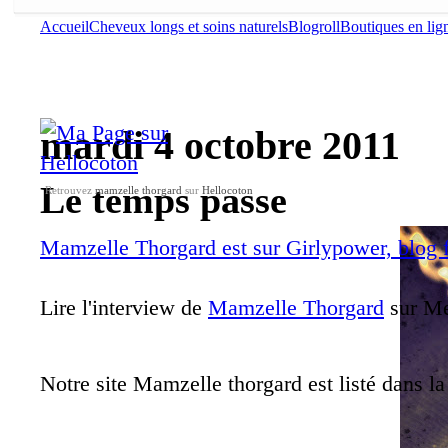
Accueil
Cheveux longs et soins naturels
Blogroll
Boutiques en lig
mardi 4 octobre 2011
Le temps passe
Retrouvez
mamzelle thorgard
sur
Hellocoton
Mamzelle Thorgard est sur Girlypower, blog 
Lire l'interview de
Mamzelle Thorgard
sur Me
Notre site Mamzelle thorgard est listé dans l