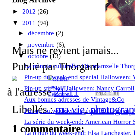
►
2012
(26)
▼
2011
(94)
►
décembre
(2)
►
novembre
(6)
Mais ne revient jamais...
▼
octobre
(13)
Publié par
Thorgard
La minute culturelle: Dis mamzelle Thorga
Pin-up du week-end spécial Halloween: 
Pin-up spécial Halloween: Nancy Carroll
à l'adresse
21:11
Aux bonnes adresses de Vintage&Co
Libellés :
ma vie
,
photograp
Pin-up du week-end spécial Halloween: J
La série du week-end: American Horror 
1 commentaire:
La pinup du week-end: Elsa Lanchester, la