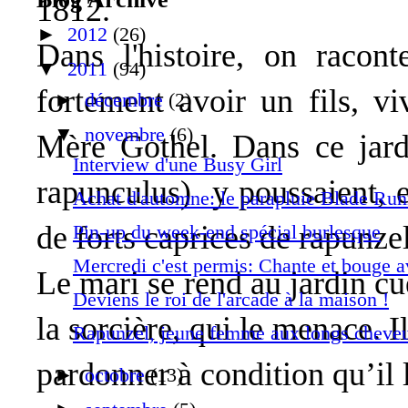
1812.
►
2012
(26)
Dans l'histoire, on raco
▼
2011
(94)
fortement avoir un fils, vi
►
décembre
(2)
▼
novembre
(6)
Mère Gothel. Dans ce jard
Interview d'une Busy Girl
rapunculus) y poussaient, e
Achat d'automne: le parapluie Blade Run
de forts caprices de rapunze
Pin-up du week-end spécial burlesque
Mercredi c'est permis: Chante et bouge a
Le mari se rend au jardin cue
Deviens le roi de l'arcade à la maison !
la sorcière, qui le menace. I
Rapunzel, jeune femme aux longs cheve
pardonner à condition qu’il 
►
octobre
(13)