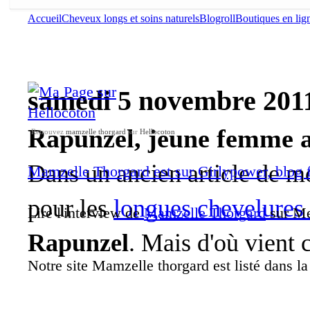
Accueil
Cheveux longs et soins naturels
Blogroll
Boutiques en lig
samedi 5 novembre 201
Rapunzel, jeune femme a
Retrouvez
mamzelle thorgard
sur
Hellocoton
Dans un ancien article de mo
Mamzelle Thorgard est sur Girlypower, blog 
pour les
longues chevelures 
Lire l'interview de
Mamzelle Thorgard
sur Me
Rapunzel
. Mais d'où vient 
Notre site Mamzelle thorgard est listé dans l