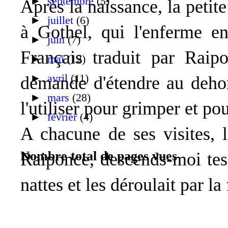
►
septembre
(5)
Après la naissance, la petite
►
juillet
(6)
à Gothel, qui l'enferme e
►
juin
(7)
Français traduit par Raipo
►
mai
(12)
►
avril
(11)
demande d'étendre au dehor
►
mars
(28)
l'utiliser pour grimper et po
►
février
(4)
A chacune de ses visites, 
Nombre total de pages vues
Raiponce, descends-moi te
nattes et les déroulait par la 